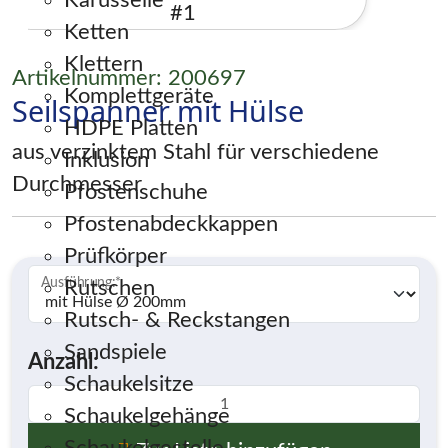
Karusselle
Ketten
Klettern
Artikelnummer: 200697
Komplettgeräte
Seilspanner mit Hülse
HDPE Platten
aus verzinktem Stahl für verschiedene
Inklusion
Durchmesser
Pfostenschuhe
Pfostenabdeckkappen
Prüfkörper
Ausführung:
*
Rutschen
Rutsch- & Reckstangen
Sandspiele
Anzahl:
Schaukelsitze
Schaukelgehänge