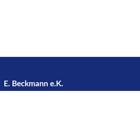
E. Beckmann e.K.
Zu den Gründen 16
23623 Dakendorf
Telefon:
+49 4505 / 387
E-Mail:
info@beckmann-cashagen.de