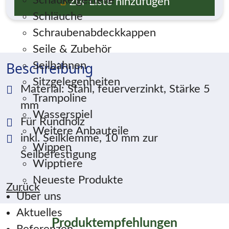
Schaukelgestelle
Zur Liste hinzufügen
Schläuche
Schraubenabdeckkappen
Seile & Zubehör
Beschreibung
Seilbahnen
Sitzgelegenheiten
Material: Stahl, feuerverzinkt, Stärke 5
Trampoline
mm
Wasserspiel
Für Rundholz
Weitere Anbauteile
inkl. Seilklemme, 10 mm zur
Wippen
Seilbefestigung
Wipptiere
Neueste Produkte
Zurück
Über uns
Aktuelles
Produktempfehlungen