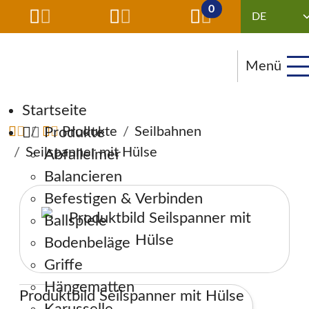
0
Menü
Navigation überspringen
Startseite
Produkte
Produkte
Seilbahnen
Seilspanner mit Hülse
Abfalleimer
Balancieren
Befestigen & Verbinden
Ballspiele
Bodenbeläge
Griffe
Hängematten