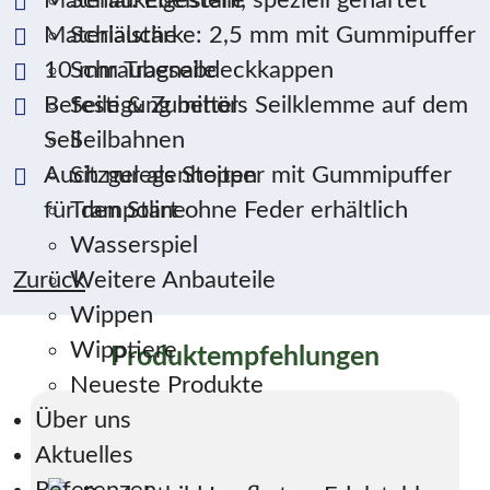
Schaukelgestelle
Materialstärke: 2,5 mm mit Gummipuffer
Schläuche
10 mm Tragseile
Schraubenabdeckkappen
Befestigung mittels Seilklemme auf dem
Seile & Zubehör
Seil
Seilbahnen
Auch nur als Stopper mit Gummipuffer
Sitzgelegenheiten
für den Start ohne Feder erhältlich
Trampoline
Wasserspiel
Zurück
Weitere Anbauteile
Wippen
Wipptiere
Produktempfehlungen
Neueste Produkte
Über uns
Aktuelles