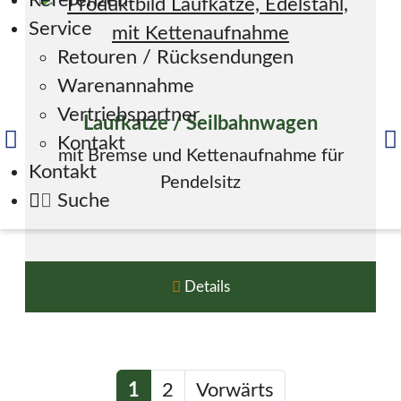
Referenzen
Service
Retouren / Rücksendungen
Warenannahme
Vertriebspartner
Laufkatze / Seilbahnwagen
Kontakt
mit Bremse und Kettenaufnahme für
Kontakt
Pendelsitz
Suche
Details
1
2
Vorwärts