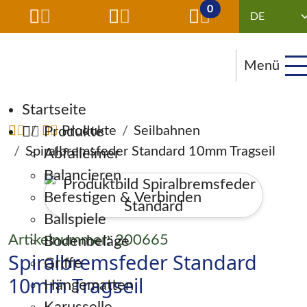
0
Menü
Navigation überspringen
Startseite
Produkte
Produkte
Seilbahnen
Spiralbremsfeder Standard 10mm Tragseil
Abfalleimer
Balancieren
Befestigen & Verbinden
Ballspiele
Artikelnummer: 200665
Bodenbeläge
Spiralbremsfeder Standard
Griffe
10mm Tragseil
Hängematten