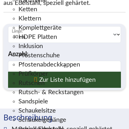
Karusselle
aus Edelstahl, speziell gehärtet.
Ketten
Klettern
Komplettgeräte
Länge:
*
HDPE Platten
Inklusion
Anzahl:
Pfostenschuhe
Pfostenabdeckkappen
Prüfkörper
Zur Liste hinzufügen
Rutschen
Rutsch- & Reckstangen
Sandspiele
Schaukelsitze
Beschreibung
Schaukelgehänge
Material: Edelstahl, speziell gehärtet