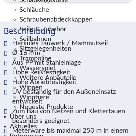
Schaukelgestelle
Schläuche
Schraubenabdeckkappen
Beschreibung
Seile & Zubehör
Seilbahnen
Herkules Tauwerk / Mammutseil
Sitzgelegenheiten
Ø 16 mm
Trampoline
Aus PP mit Stahleinlage
Wasserspiel
Hohe Reißfestigkeit
Weitere Anbauteile
Hohe Abriebfestigkeit
Wippen
UV beständig für den Außeneinsatz
Wipptiere
entwickelt
Neueste Produkte
Zum Bau von Netzen und Klettertauen
Über uns
besonders geeignet
Aktuelles
Meterware bis maximal 250 m in einem