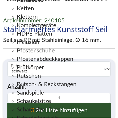
Karusselle
Ketten
Klettern
Artikelnummer: 240105
Komplettgeräte
Stahlarmiertes Kunststoff Seil
HDPE Platten
Seil aus PP mit Stahleinlage, Ø 16 mm.
Inklusion
Pfostenschuhe
Pfostenabdeckkappen
Farben:
*
Prüfkörper
Rutschen
Rutsch- & Reckstangen
Anzahl:
Sandspiele
Schaukelsitze
Schaukelgehänge
Zur Liste hinzufügen