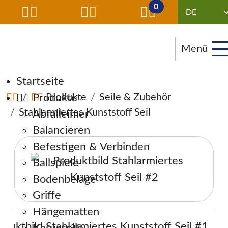
0
Menü
Navigation überspringen
Startseite
Produkte
Produkte
Seile & Zubehör
Stahlarmiertes Kunststoff Seil
Abfalleimer
Balancieren
Befestigen & Verbinden
Ballspiele
Bodenbeläge
Griffe
Hängematten