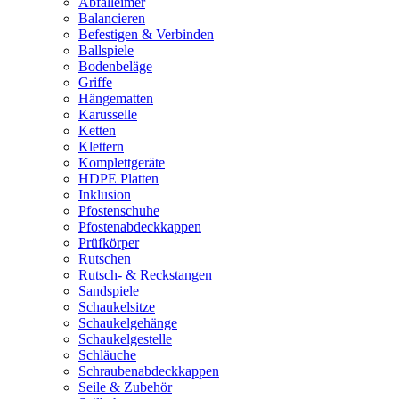
Abfalleimer
Balancieren
Befestigen & Verbinden
Ballspiele
Bodenbeläge
Griffe
Hängematten
Karusselle
Ketten
Klettern
Komplettgeräte
HDPE Platten
Inklusion
Pfostenschuhe
Pfostenabdeckkappen
Prüfkörper
Rutschen
Rutsch- & Reckstangen
Sandspiele
Schaukelsitze
Schaukelgehänge
Schaukelgestelle
Schläuche
Schraubenabdeckkappen
Seile & Zubehör