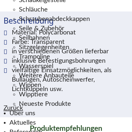
Schaukelgestelle
Schläuche
Beschreibung
Schraubenabdeckkappen
Seile & Zubehör
Material: Polycarbonat
Seilbahnen
Farbe: Transparent
Sitzgelegenheiten
in verschiedenen Größen lieferbar
Trampoline
inklusive Befestigungsbohrungen
Wasserspiel
vielfältige Einsatzmöglichkeiten, als
Weitere Anbauteile
Bullaugen, Autoscheinwerfer,
Wippen
Lichtkuppeln usw.
Wipptiere
Neueste Produkte
Zurück
Über uns
Aktuelles
Produktempfehlungen