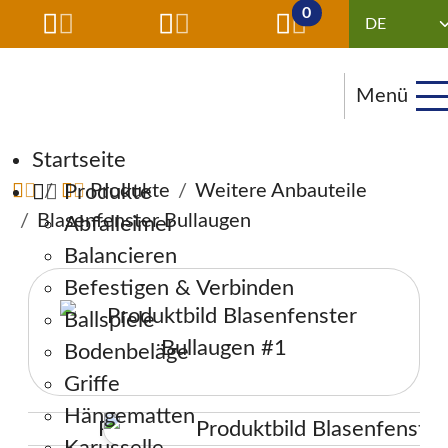
0
Menü
Navigation überspringen
Startseite
Produkte
Produkte
Weitere Anbauteile
Blasenfenster Bullaugen
Abfalleimer
Balancieren
Befestigen & Verbinden
Ballspiele
Bodenbeläge
Griffe
Hängematten