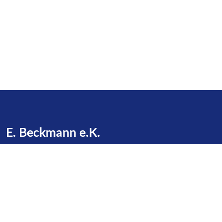
E. Beckmann e.K.
Zu den Gründen 16
23623 Dakendorf
Telefon:
+49 4505 / 387
E-Mail:
info@beckmann-cashagen.de