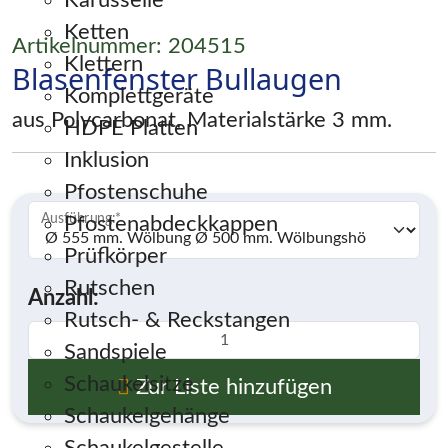
Karusselle
Ketten
Artikelnummer: 204515
Klettern
Blasenfenster Bullaugen
Komplettgeräte
aus Polycarbonat, Materialstärke 3 mm.
HDPE Platten
Inklusion
Pfostenschuhe
Ausführung:
*
Pfostenabdeckkappen
Prüfkörper
Rutschen
Anzahl:
Rutsch- & Reckstangen
Sandspiele
Schaukelsitze
Zur Liste hinzufügen
Schaukelgehänge