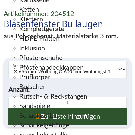
Karusselle
Ketten
Artikelnummer: 204512
Klettern
Blasenfenster Bullaugen
Komplettgeräte
aus Polycarbonat, Materialstärke 3 mm.
HDPE Platten
Inklusion
Pfostenschuhe
Ausführung:
*
Pfostenabdeckkappen
Prüfkörper
Rutschen
Anzahl:
Rutsch- & Reckstangen
Sandspiele
Schaukelsitze
Zur Liste hinzufügen
Schaukelgehänge