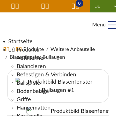
0
Menü
Navigation überspringen
Startseite
Produkte
Produkte
Weitere Anbauteile
Blasenfenster Bullaugen
Abfalleimer
Balancieren
Befestigen & Verbinden
Ballspiele
Bodenbeläge
Griffe
Hängematten