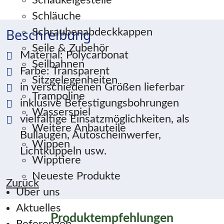
Schaukelgestelle
Schläuche
Beschreibung
Schraubenabdeckkappen
Seile & Zubehör
Material: Polycarbonat
Seilbahnen
Farbe: Transparent
Sitzgelegenheiten
in verschiedenen Größen lieferbar
Trampoline
inklusive Befestigungsbohrungen
Wasserspiel
vielfältige Einsatzmöglichkeiten, als
Weitere Anbauteile
Bullaugen, Autoscheinwerfer,
Wippen
Lichtkuppeln usw.
Wipptiere
Neueste Produkte
Zurück
Über uns
Aktuelles
Produktempfehlungen