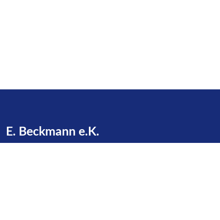
E. Beckmann e.K.
Zu den Gründen 16
23623 Dakendorf
Telefon:
+49 4505 / 387
E-Mail:
info@beckmann-cashagen.de