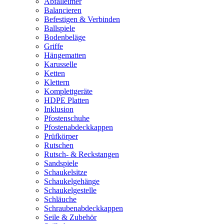
Abfalleimer
Balancieren
Befestigen & Verbinden
Ballspiele
Bodenbeläge
Griffe
Hängematten
Karusselle
Ketten
Klettern
Komplettgeräte
HDPE Platten
Inklusion
Pfostenschuhe
Pfostenabdeckkappen
Prüfkörper
Rutschen
Rutsch- & Reckstangen
Sandspiele
Schaukelsitze
Schaukelgehänge
Schaukelgestelle
Schläuche
Schraubenabdeckkappen
Seile & Zubehör