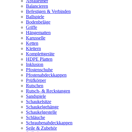
Abfalleimer
Balancieren
Befestigen & Verbinden
Ballspiele
Bodenbeläge
Griffe
Hängematten
Karusselle
Ketten
Klettern
Komplettgeräte
HDPE Platten
Inklusion
Pfostenschuhe
Pfostenabdeckkappen
Prüfkörper
Rutschen
Rutsch- & Reckstangen
Sandspiele
Schaukelsitze
Schaukelgehänge
Schaukelgestelle
Schläuche
Schraubenabdeckkappen
Seile & Zubehör