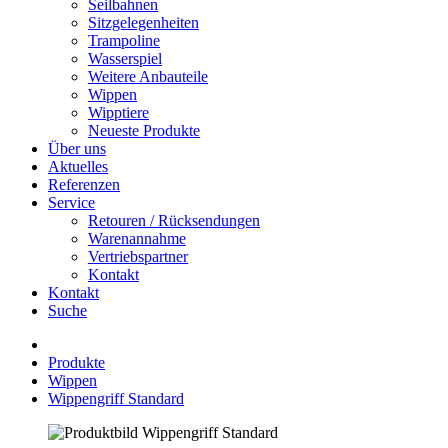
Seilbahnen
Sitzgelegenheiten
Trampoline
Wasserspiel
Weitere Anbauteile
Wippen
Wipptiere
Neueste Produkte
Über uns
Aktuelles
Referenzen
Service
Retouren / Rücksendungen
Warenannahme
Vertriebspartner
Kontakt
Kontakt
Suche
Produkte
Wippen
Wippengriff Standard