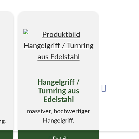
Hangelgriff /
Klett
Turnring aus
Sei
Edelstahl
Montage er
massiver, hochwertiger
r
Schraube d
Hangelgriff.
ng.
Details