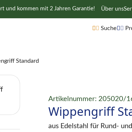
ert und kommen mit 2 Jahren Garantie!
Navigation 
Über uns
Ser
Navigation übe
Suche
Pr
ngriff Standard
Artikelnummer: 205020/1
Wippengriff S
aus Edelstahl für Rund- un