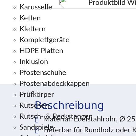
Karusselle
Ketten
Klettern
Komplettgeräte
HDPE Platten
Inklusion
Pfostenschuhe
Pfostenabdeckkappen
Prüfkörper
Beschreibung
Rutschen
Rutsch- & Reckstangen
Material: Edelstahlrohr, Ø 2
Sandspiele
Lieferbar für Rundholz oder 