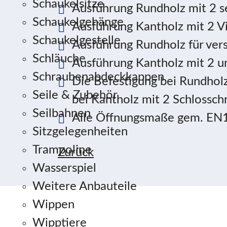
Schaukelsitze
Ausführung Rundholz mit 2 s
Schaukelgehänge
Ausführung Kantholz mit 2 V
Schaukelgestelle
Ausführung Rundholz für ver
Schläuche
Ausführung Kantholz mit 2 un
Schraubenabdeckkappen
Die Befestigung bei Rundholz 
Seile & Zubehör
bei Kantholz mit 2 Schlossch
Seilbahnen
Alle Öffnungsmaße gem. EN
Sitzgelegenheiten
Trampoline
Zurück
Wasserspiel
Weitere Anbauteile
Wippen
Wipptiere