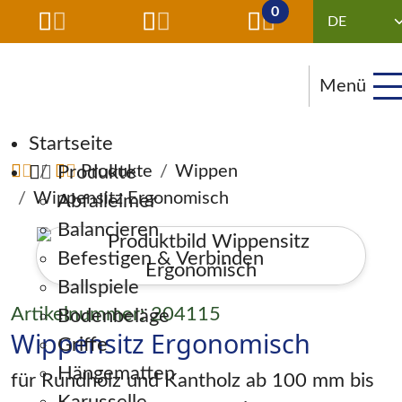
0
Menü
Navigation überspringen
Startseite
Produkte
Produkte
Wippen
Wippensitz Ergonomisch
Abfalleimer
Balancieren
Befestigen & Verbinden
Ballspiele
Artikelnummer: 204115
Bodenbeläge
Wippensitz Ergonomisch
Griffe
Hängematten
für Rundholz und Kantholz ab 100 mm bis