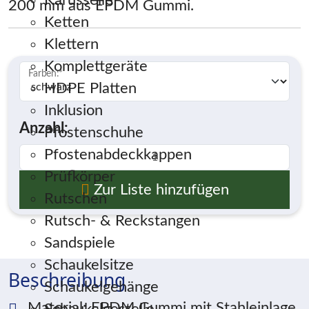
Karusselle
200 mm aus EPDM Gummi.
Ketten
Klettern
Komplettgeräte
Farben:
*
HDPE Platten
Inklusion
Anzahl:
Pfostenschuhe
Pfostenabdeckkappen
Prüfkörper
Zur Liste hinzufügen
Rutschen
Rutsch- & Reckstangen
Sandspiele
Schaukelsitze
Beschreibung
Schaukelgehänge
Material: EPDM Gummi mit Stahleinlage