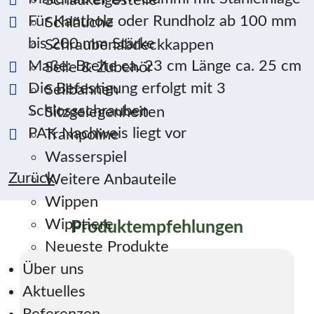
Schaukelgestelle
Für Kantholz oder Rundholz ab 100 mm
Schläuche
bis 200 mm Stärke
Schraubenabdeckkappen
Maße: Breite ca. 23 cm Länge ca. 25 cm
Seile & Zubehör
Die Befestigung erfolgt mit 3
Seilbahnen
Schlossschrauben
Sitzgelegenheiten
PAK Nachweis liegt vor
Trampoline
Wasserspiel
Zurück
Weitere Anbauteile
Wippen
Wipptiere
Produktempfehlungen
Neueste Produkte
Über uns
Aktuelles