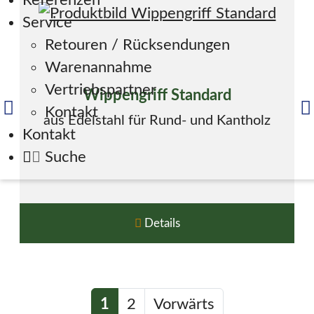
Referenzen
Service
Retouren / Rücksendungen
Warenannahme
Vertriebspartner
Wippengriff Standard
Kontakt
aus Edelstahl für Rund- und Kantholz
Kontakt
Suche
Details
1
2
Vorwärts