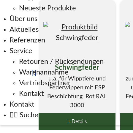
Neueste Produkte
Über uns
Aktuelles
Referenzen
Service
Retouren / Rücksendungen
Schwingfeder
Warenannahme
u.a. für Wipptiere und
zu
Vertriebspartner
Federwippen mit ESP
Kontakt
Beschichtung. Rot RAL
Fe
Kontakt
3000
Suche
Details