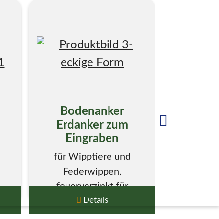
Bodenanker
Metallg
Erdanker zum
vers
Eingraben
Ausführun
für Wipptiere und
mm Roh
Federwippen,
Wi
feuerverzinkt für
Schwingfedern, dreieckig
Details
oder viereckig.