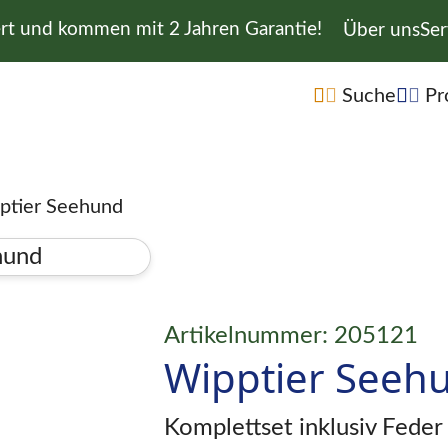
ert und kommen mit 2 Jahren Garantie!
Navigation 
Über uns
Ser
Navigation übe
Suche
Pr
ptier Seehund
Artikelnummer: 205121
Wipptier Seeh
Komplettset inklusiv Fede