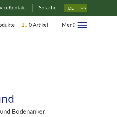
überspringen
vice
Kontakt
Sprache:
rspringen
odukte
0 Artikel
Menü
und
r und Bodenanker