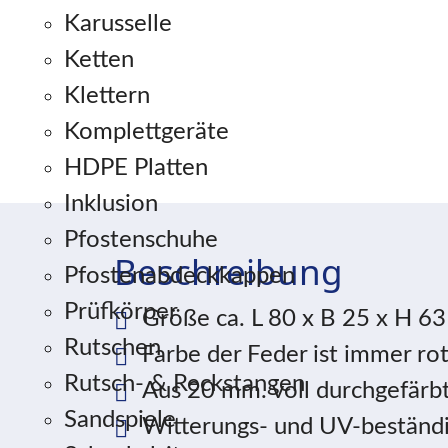
Karusselle
Ketten
Klettern
Komplettgeräte
HDPE Platten
Inklusion
Pfostenschuhe
Beschreibung
Pfostenabdeckkappen
Prüfkörper
Größe ca. L 80 x B 25 x H 6
Rutschen
Farbe der Feder ist immer ro
Rutsch- & Reckstangen
Aus 20 mm. voll durchgefärb
Sandspiele
Witterungs- und UV-beständig,