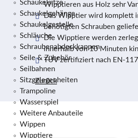
Schaukelsitze
Wipptieren aus Holz sehr Van
Schaukelgehänge
Das Wipptier wird komplett i
Schaukelgestelle
benötigten Schrauben geliefe
Schläuche
Die Wipptiere werden zerlegt
Schraubenabdeckkappen
innerhalb von 10 Minuten ki
Seile & Zubehör
TÜV zertifiziert nach EN-11
Seilbahnen
Sitzgelegenheiten
Zurück
Trampoline
Wasserspiel
Weitere Anbauteile
Wippen
Wipptiere