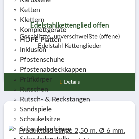
Karusselle
Ketten
Klettern
Edelstahlkettenglied offen
Komplettgeräte
Geschlitzte, unverschweißte (offene)
HDPE Platten
Edelstahl Kettenglieder
Inklusion
Pfostenschuhe
Pfostenabdeckkappen
Prüfkörper
Details
Rutschen
Rutsch- & Reckstangen
Sandspiele
Schaukelsitze
Schaukelgehänge