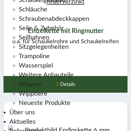
Schaukelgestelle
Schläuche
Schraubenabdeckkappen
Seile & Zubehör
Einzelkette mit Ringmutter
Seilbahnen
u.a. für Schaukelrohre und Schaukelreifen
Sitzgelegenheiten
Trampoline
Wasserspiel
Weitere Anbauteile
Wippen
Details
Wipptiere
Neueste Produkte
Über uns
Aktuelles