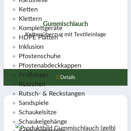
Karusselle
Ketten
Klettern
Gummischlauch
Komplettgeräte
Kettenüberzug mit Textileinlage
HDPE Platten
Inklusion
Pfostenschuhe
Pfostenabdeckkappen
Prüfkörper
Details
Rutschen
Rutsch- & Reckstangen
Sandspiele
Schaukelsitze
Schaukelgehänge