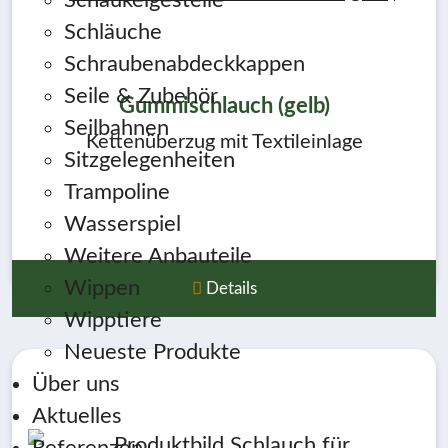
Schaukelgestelle
Schläuche
Schraubenabdeckkappen
Seile & Zubehör
Gummischlauch (gelb)
Seilbahnen
Kettenüberzug mit Textileinlage
Sitzgelegenheiten
Trampoline
Wasserspiel
Weitere Anbauteile
Wippen
Details
Wipptiere
Neueste Produkte
Über uns
Aktuelles