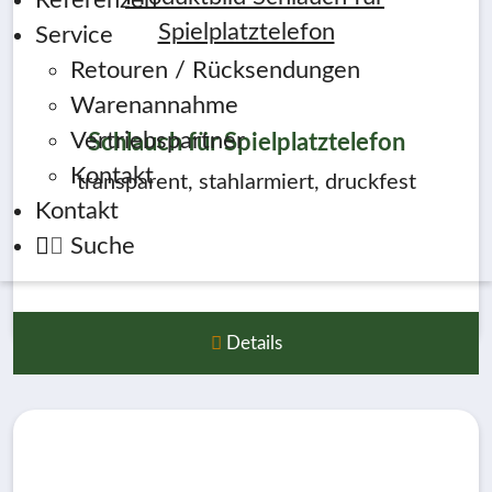
Referenzen
Service
Retouren / Rücksendungen
Warenannahme
Vertriebspartner
Schlauch für Spielplatztelefon
Kontakt
transparent, stahlarmiert, druckfest
Kontakt
Suche
Details