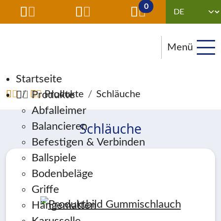
0
Menü
Navigation überspringen
Startseite
Produkte
Produkte
Schläuche
Abfalleimer
Schläuche
Balancieren
Befestigen & Verbinden
Ballspiele
Bodenbeläge
Griffe
Hängematten