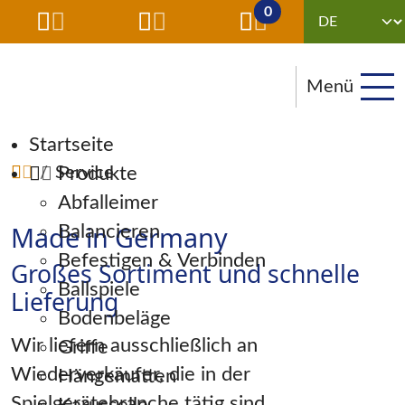
0
Menü
Navigation überspringen
Startseite
Produkte
Service
Abfalleimer
Made in Germany
Balancieren
Befestigen & Verbinden
Großes Sortiment und schnelle
Ballspiele
Lieferung
Bodenbeläge
Wir liefern ausschließlich an
Griffe
Wiederverkäufer, die in der
Hängematten
Spielgerätebranche tätig sind.