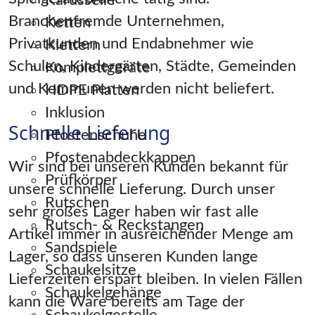
Karusselle
Branchenfremde Unternehmen,
Ketten
Privatkunden und Endabnehmer wie
Klettern
Schulen, Kindergärten, Städte, Gemeinden
Komplettgeräte
und Kommunen werden nicht beliefert.
HDPE Platten
Inklusion
Schnelle Lieferung
Pfostenschuhe
Pfostenabdeckkappen
Wir sind bei unseren Kunden bekannt für
Prüfkörper
unsere schnelle Lieferung. Durch unser
Rutschen
sehr großes Lager haben wir fast alle
Rutsch- & Reckstangen
Artikel immer in ausreichender Menge am
Sandspiele
Lager, so dass unseren Kunden lange
Schaukelsitze
Lieferzeiten erspart bleiben. In vielen Fällen
Schaukelgehänge
kann die Ware bereits am Tage der