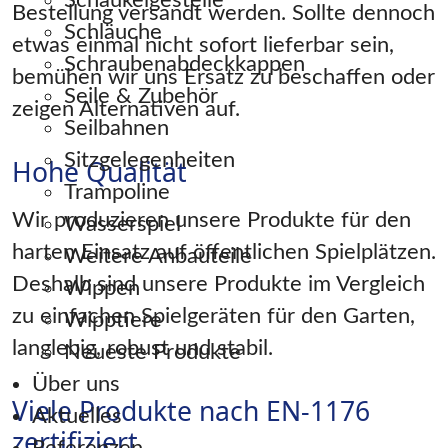
Schaukelgestelle
Bestellung versandt werden. Sollte dennoch
Schläuche
etwas einmal nicht sofort lieferbar sein,
Schraubenabdeckkappen
bemühen wir uns Ersatz zu beschaffen oder
Seile & Zubehör
zeigen Alternativen auf.
Seilbahnen
Sitzgelegenheiten
Hohe Qualität
Trampoline
Wir produzieren unsere Produkte für den
Wasserspiel
harten Einsatz auf öffentlichen Spielplätzen.
Weitere Anbauteile
Deshalb sind unsere Produkte im Vergleich
Wippen
zu einfachen Spielgeräten für den Garten,
Wipptiere
langlebig, robust und stabil.
Neueste Produkte
Über uns
Viele Produkte nach EN-1176
Aktuelles
zertifiziert