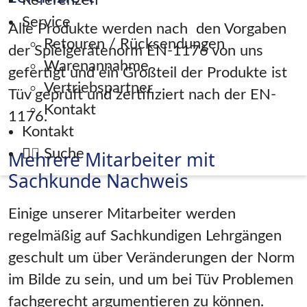
Referenzen
Service
Alle Produkte werden nach den Vorgaben
Retouren / Rücksendungen
der Spielgerätenorm EN-1176 von uns
Warenannahme
gefertigt und ein Großteil der Produkte ist
Vertriebspartner
Tüv geprüft und zertifiziert nach der EN-
Kontakt
1176.
Kontakt
Suche
Mehrere Mitarbeiter mit
Sachkunde Nachweis
Einige unserer Mitarbeiter werden
regelmäßig auf Sachkundigen Lehrgängen
geschult um über Veränderungen der Norm
im Bilde zu sein, und um bei Tüv Problemen
fachgerecht argumentieren zu können.