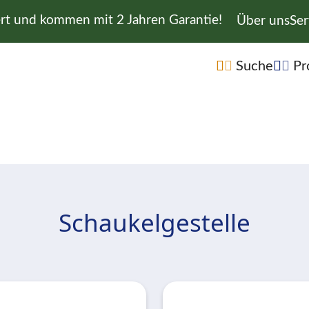
ert und kommen mit 2 Jahren Garantie!
Navigation 
Über uns
Ser
Navigation übe
Suche
Pr
Schaukelgestelle