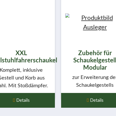
XXL
Zubehör für
llstuhlfahrerschaukel
Schaukelgestel
Modular
Komplett, inklusive
zur Erweiterung de
estell und Korb aus
Schaukelgestells
ahl. Mit Stoßdämpfer.
Details
Details