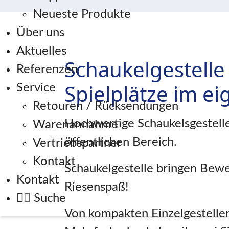
Neueste Produkte
Über uns
Aktuelles
Schaukelgestelle 
Referenzen
Spielplätze im e
Service
Retouren / Rücksendungen
Hochwertige Schaukelsgestelle
Warenannahme
öffentlichen Bereich.
Vertriebspartner
Kontakt
Schaukelgestelle bringen Bew
Kontakt
Riesenspaß!
Suche
Von kompakten Einzelgestellen