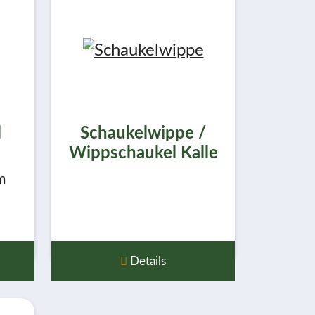
l
Schaukelwippe /
Wippschaukel Kalle
m
Details