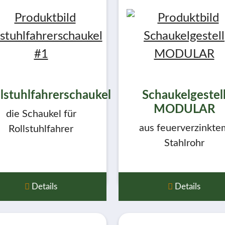
llstuhlfahrerschaukel
Schaukelgestel
MODULAR
die Schaukel für
aus feuerverzinkte
Rollstuhlfahrer
Stahlrohr
Details
Details