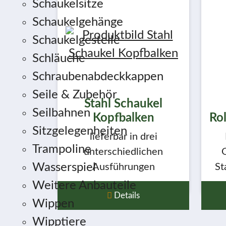
Schaukelsitze
Schaukelgehänge
Schaukelgestelle
Schläuche
Schraubenabdeckkappen
Seile & Zubehör
Stahl Schaukel
Seilbahnen
Kopfbalken
Ro
Sitzgelegenheiten
lieferbar in drei
Trampoline
unterschiedlichen
G
Wasserspiel
Ausführungen
St
Weitere Anbauteile
Details
Wippen
Wipptiere