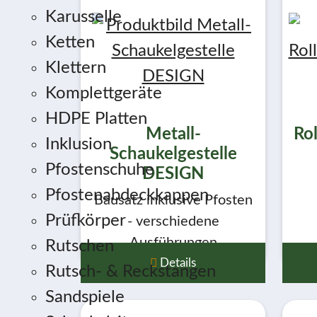
Karusselle
Ketten
Klettern
Komplettgeräte
HDPE Platten
Metall-
Ro
Inklusion
Schaukelgestelle
Pfostenschuhe
DESIGN
Pfostenabdeckkappen
Bausatz inklusive Pfosten
Prüfkörper
- verschiedene
Ausführungen
Rutschen
Details
Rutsch- & Reckstangen
Sandspiele